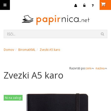
Domov
BiromatXML
Zvezki A5 karo
Razvrsti po:
ceni
nazivu
Zvezki A5 karo
Ni na zalogi