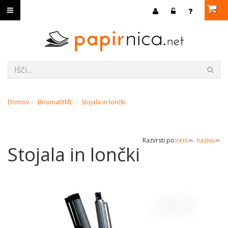
Domov
BiromatXML
Stojala in lončki
Razvrsti po:
ceni
nazivu
Stojala in lončki