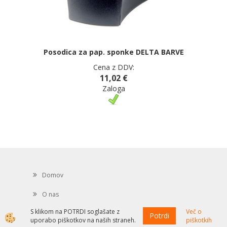
Posodica za pap. sponke DELTA BARVE
Cena z DDV:
11,02 €
Zaloga
Domov
O nas
S klikom na POTRDI soglašate z
Več o
Kontakt
Potrdi
uporabo piškotkov na naših straneh.
piškotkih