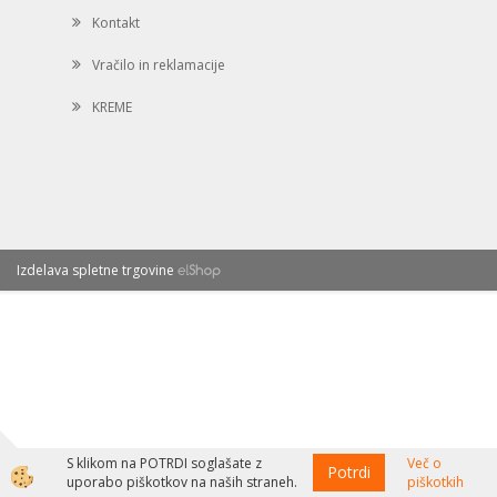
Kontakt
Vračilo in reklamacije
KREME
Izdelava spletne trgovine
S klikom na POTRDI soglašate z
Več o
Potrdi
uporabo piškotkov na naših straneh.
piškotkih