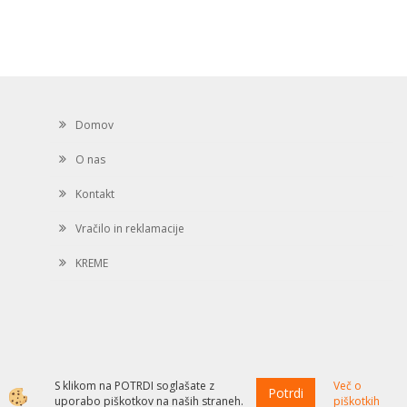
Domov
O nas
Kontakt
Vračilo in reklamacije
KREME
S klikom na POTRDI soglašate z
Več o
Potrdi
Izdelava spletne trgovine
uporabo piškotkov na naših straneh.
piškotkih