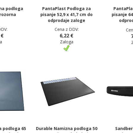
na podloga
PantaPlast Podloga za
PantaPla
rozorna
pisanje 52,9 x 41,7 cm do
pisanje 64
odprodaje zaloge
odpro
DDV:
Cena z DDV:
Cen
 €
6,22 €
a
Zaloga
 podloga 65
Durable Namizna podloga 50
Sandber