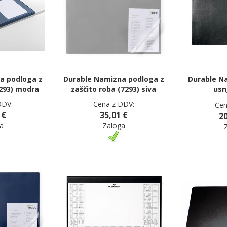
a podloga z
Durable Namizna podloga z
Durable N
7293) modra
zaščito roba (7293) siva
usn
DDV:
Cena z DDV:
Cen
 €
35,01 €
20
a
Zaloga