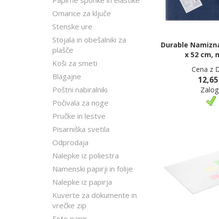
Papirne sponke in elastike
Omarice za ključe
Stenske ure
Stojala in obešalniki za
Durable Namizna
plašče
x 52 cm, 
Koši za smeti
Cena z 
Blagajne
12,65
Poštni nabiralniki
Zalog
Počivala za noge
Pručke in lestve
Pisarniška svetila
Odprodaja
Nalepke iz poliestra
Namenski papirji in folije
Nalepke iz papirja
Kuverte za dokumente in
vrečke zip
Foto papir