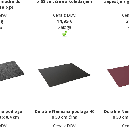
, modra do
x 65 cm, črna s koledarjem
zapestje z 
zaloge
Cena z DDV:
Cen
DDV:
14,95 €
2
 €
Zaloga
a
na podloga
Durable Namizna podloga 40
Durable Na
3 x 0,4 cm
x 53 cm črna
x 53 cm
DDV:
Cena z DDV:
Cen