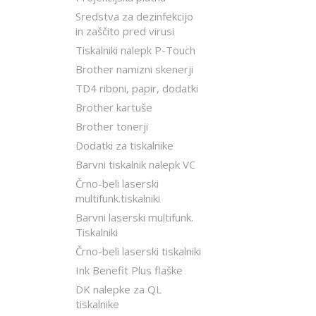
Sredstva za dezinfekcijo
in zaščito pred virusi
Tiskalniki nalepk P-Touch
Brother namizni skenerji
TD4 riboni, papir, dodatki
Brother kartuše
Brother tonerji
Dodatki za tiskalnike
Barvni tiskalnik nalepk VC
Črno-beli laserski
multifunk.tiskalniki
Barvni laserski multifunk.
Tiskalniki
Črno-beli laserski tiskalniki
Ink Benefit Plus flaške
DK nalepke za QL
tiskalnike