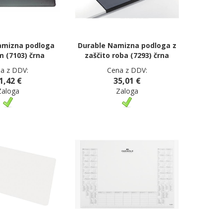
amizna podloga
Durable Namizna podloga z
m (7103) črna
zaščito roba (7293) črna
a z DDV:
Cena z DDV:
1,42 €
35,01 €
Zaloga
Zaloga