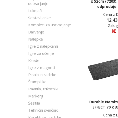
x 52cm (7203)
ustvarjanje
odprodaje 
Luknjači
Cena z 
Sestavljanke
12,43
Kompleti za ustvarjanje
Zalog
Barvanje
Nalepke
Igre z nalepkami
Igre za učenje
Krede
Igre z magneti
Pisala in radirke
Štampiljke
Ravnila, trikotniki
Markerji
Durable Namiz
Šestila
EFFECT 70 x 3
Tehnični svinčniki
Cena z 
Korekture, radirke