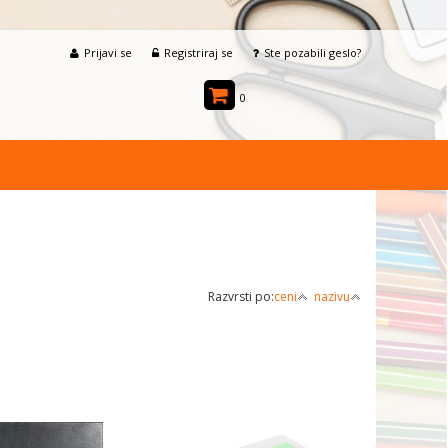
Prijavi se
Registriraj se
Ste pozabili geslo?
0
Razvrsti po:
ceni
nazivu