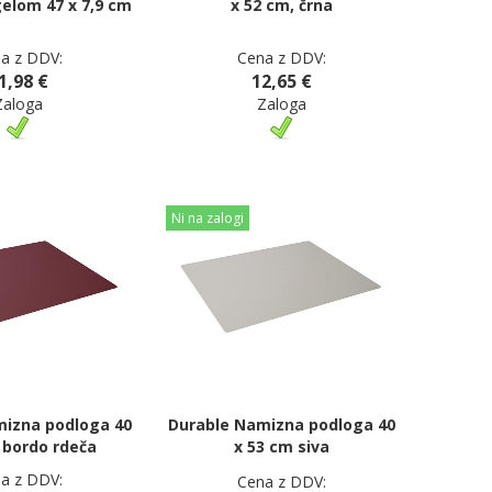
gelom 47 x 7,9 cm
x 52 cm, črna
a z DDV:
Cena z DDV:
1,98 €
12,65 €
Zaloga
Zaloga
Ni na zalogi
mizna podloga 40
Durable Namizna podloga 40
 bordo rdeča
x 53 cm siva
a z DDV:
Cena z DDV: