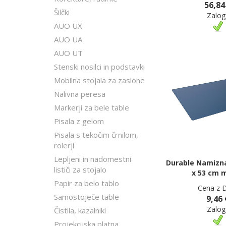
56,84
Šilčki
Zalog
AUO UX
AUO UA
AUO UT
Stenski nosilci in podstavki
Mobilna stojala za zaslone
Nalivna peresa
Markerji za bele table
Pisala z gelom
Pisala s tekočim črnilom,
rolerji
Lepljeni in nadomestni
Durable Namizna
lističi za stojalo
x 53 cm 
Papir za belo tablo
Cena z 
Samostoječe table
9,46 
Zalog
Čistila, kazalniki
Projekcijska platna