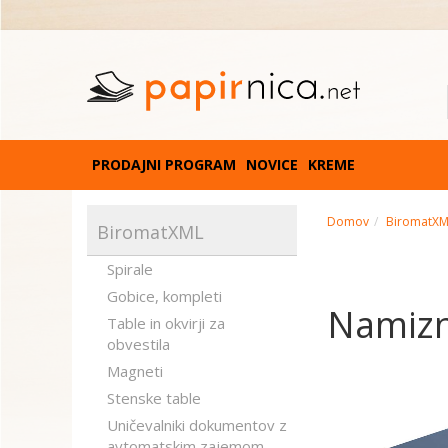
PRODAJNI PROGRAM
NOVICE
KREME
Domov
BiromatX
BiromatXML
Spirale
Gobice, kompleti
Namizn
Table in okvirji za
obvestila
Magneti
Stenske table
Uničevalniki dokumentov z
avtomatskim zajemom