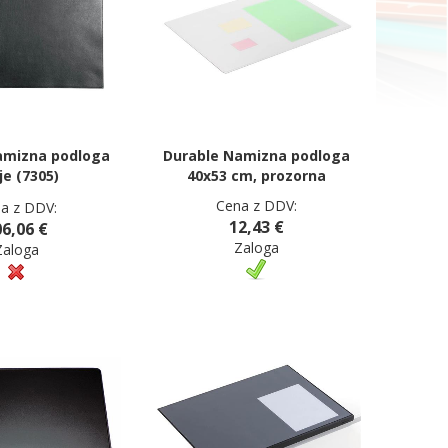
amizna podloga
Durable Namizna podloga
je (7305)
40x53 cm, prozorna
Cena z DDV:
a z DDV:
12,43 €
6,06 €
Zaloga
Zaloga