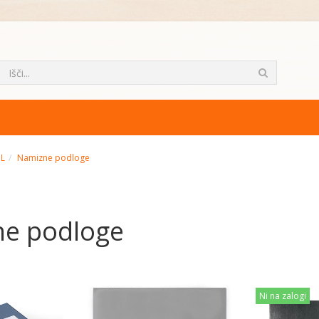
ML
Namizne podloge
e podloge
Ni na zalogi