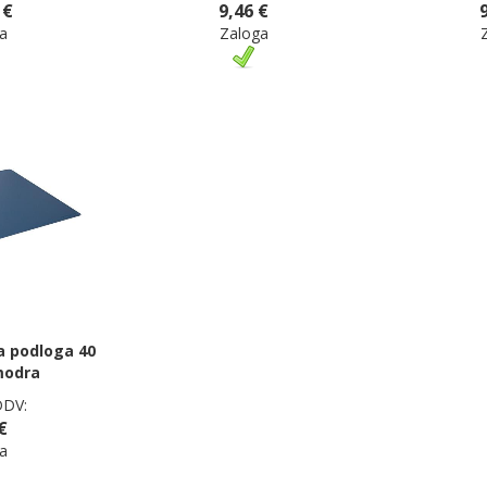
 €
9,46 €
a
Zaloga
 podloga 40
modra
DDV:
€
a