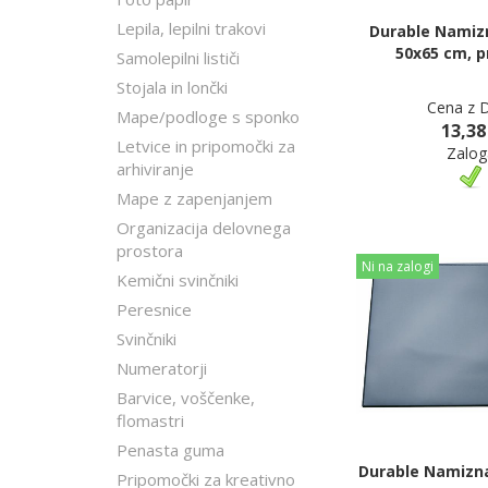
Lepila, lepilni trakovi
Durable Namiz
50x65 cm, p
Samolepilni lističi
Stojala in lončki
Cena z 
Mape/podloge s sponko
13,38
Letvice in pripomočki za
Zalog
arhiviranje
Mape z zapenjanjem
Organizacija delovnega
prostora
Ni na zalogi
Kemični svinčniki
Peresnice
Svinčniki
Numeratorji
Barvice, voščenke,
flomastri
Penasta guma
Durable Namizna
Pripomočki za kreativno