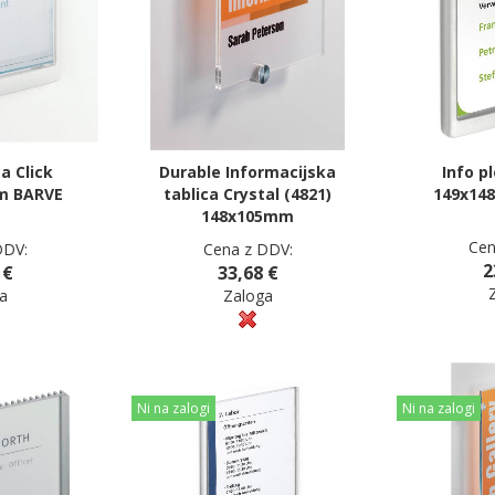
ca Click
Durable Informacijska
Info pl
m BARVE
tablica Crystal (4821)
149x14
148x105mm
Cen
DDV:
Cena z DDV:
2
 €
33,68 €
a
Zaloga
Ni na zalogi
Ni na zalogi