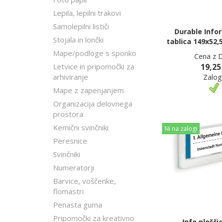
Lepila, lepilni trakovi
Samolepilni lističi
Durable Info
Stojala in lončki
tablica 149x52,
Mape/podloge s sponko
Cena z 
Letvice in pripomočki za
19,25
arhiviranje
Zalog
Mape z zapenjanjem
Organizacija delovnega
prostora
Kemični svinčniki
Ni na zalogi
Peresnice
Svinčniki
Numeratorji
Barvice, voščenke,
flomastri
Penasta guma
Pripomočki za kreativno
Info plošči