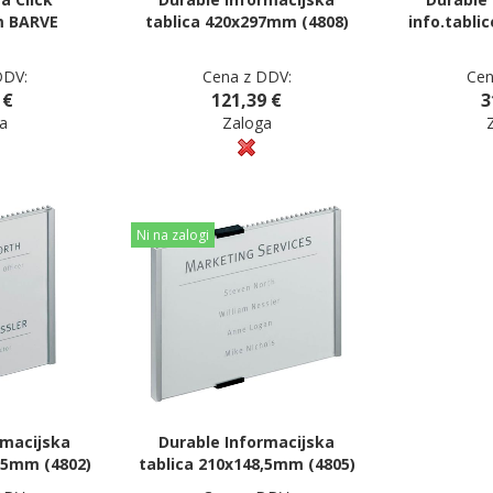
m BARVE
tablica 420x297mm (4808)
info.tablic
DDV:
Cena z DDV:
Cen
 €
121,39 €
3
a
Zaloga
Ni na zalogi
rmacijska
Durable Informacijska
,5mm (4802)
tablica 210x148,5mm (4805)