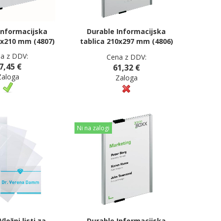
Informacijska
Durable Informacijska
7x210 mm (4807)
tablica 210x297 mm (4806)
a z DDV:
Cena z DDV:
7,45 €
61,32 €
Zaloga
Zaloga
Ni na zalogi
ložni listi za
Durable Informacijska