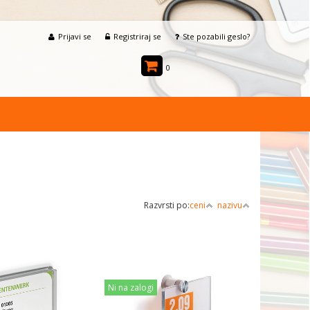
Prijavi se
Registriraj se
Ste pozabili geslo?
0
Razvrsti po:
ceni
nazivu
Ni na zalogi