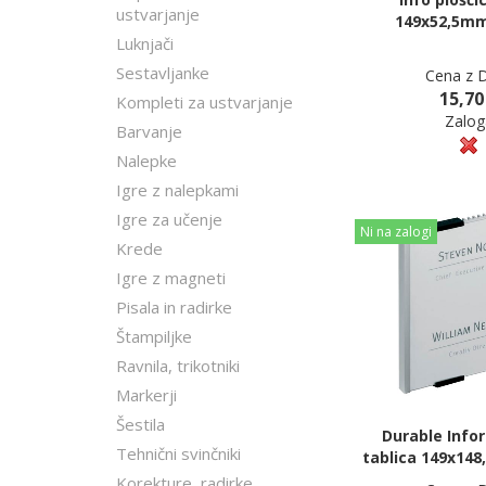
ustvarjanje
149x52,5m
Luknjači
Sestavljanke
Cena z 
15,70
Kompleti za ustvarjanje
Zalog
Barvanje
Nalepke
Igre z nalepkami
Igre za učenje
Ni na zalogi
Krede
Igre z magneti
Pisala in radirke
Štampiljke
Ravnila, trikotniki
Markerji
Šestila
Durable Info
Tehnični svinčniki
tablica 149x148
Korekture, radirke