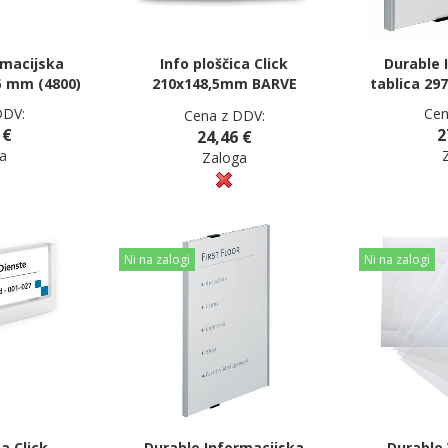
rmacijska
Info ploščica Click
Durable 
5 mm (4800)
210x148,5mm BARVE
tablica 29
DDV:
Cen
Cena z DDV:
 €
2
24,46 €
a
Zaloga
Ni na zalogi
Ni na zalogi
ca Click
Durable Informacijska
Durable V