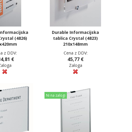
Informacijska
Durable Informacijska
Crystal (4826)
tablica Crystal (4823)
7x420mm
210x148mm
a z DDV:
Cena z DDV:
4,81 €
45,77 €
Zaloga
Zaloga
Ni na zalogi