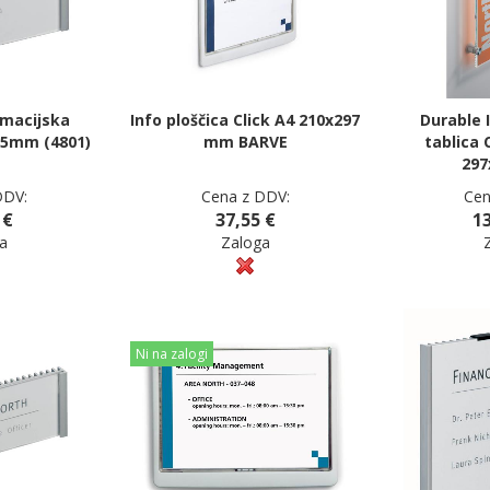
rmacijska
Info ploščica Click A4 210x297
Durable 
,5mm (4801)
mm BARVE
tablica 
29
DDV:
Cena z DDV:
Cen
 €
37,55 €
13
a
Zaloga
Ni na zalogi