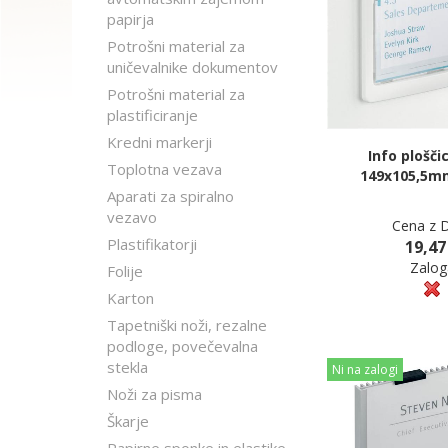
papirja
Potrošni material za
uničevalnike dokumentov
Potrošni material za
plastificiranje
Kredni markerji
Info plošči
Toplotna vezava
149x105,5m
Aparati za spiralno
vezavo
Cena z 
Plastifikatorji
19,47
Zalog
Folije
Karton
Tapetniški noži, rezalne
podloge, povečevalna
stekla
Ni na zalogi
Noži za pisma
Škarje