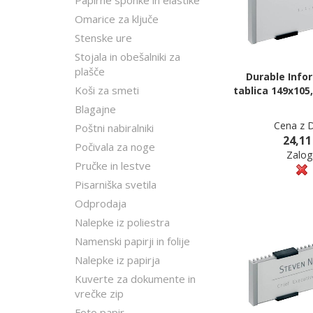
Papirne sponke in elastike
Omarice za ključe
Stenske ure
Stojala in obešalniki za
plašče
Durable Info
Koši za smeti
tablica 149x105
Blagajne
Cena z 
Poštni nabiralniki
24,11
Počivala za noge
Zalog
Pručke in lestve
Pisarniška svetila
Odprodaja
Nalepke iz poliestra
Namenski papirji in folije
Nalepke iz papirja
Kuverte za dokumente in
vrečke zip
Foto papir