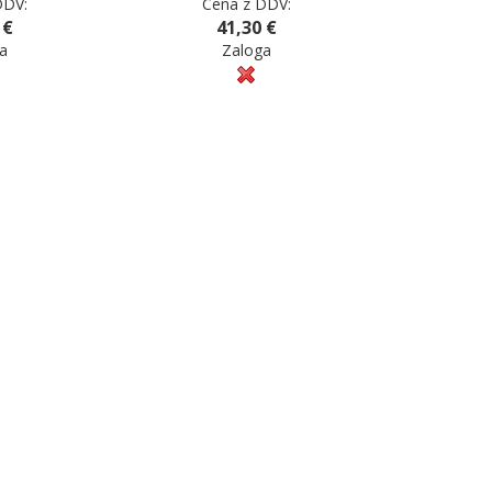
DDV:
Cena z DDV:
 €
41,30 €
a
Zaloga