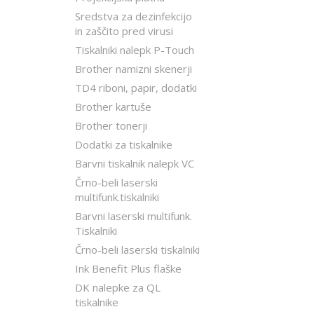
Sredstva za dezinfekcijo
in zaščito pred virusi
Tiskalniki nalepk P-Touch
Brother namizni skenerji
TD4 riboni, papir, dodatki
Brother kartuše
Brother tonerji
Dodatki za tiskalnike
Barvni tiskalnik nalepk VC
Črno-beli laserski
multifunk.tiskalniki
Barvni laserski multifunk.
Tiskalniki
Črno-beli laserski tiskalniki
Ink Benefit Plus flaške
DK nalepke za QL
tiskalnike