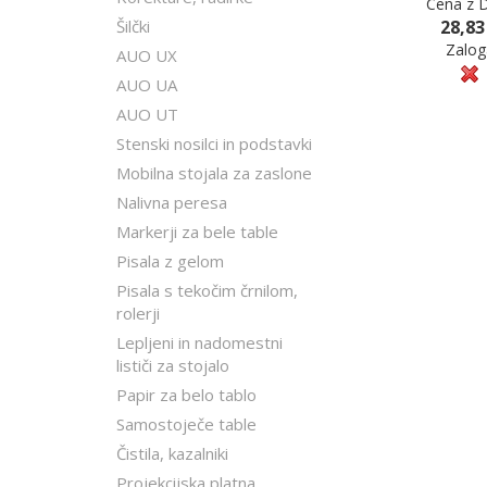
Cena z 
Šilčki
28,83
Zalog
AUO UX
AUO UA
AUO UT
Stenski nosilci in podstavki
Mobilna stojala za zaslone
Nalivna peresa
Markerji za bele table
Pisala z gelom
Pisala s tekočim črnilom,
rolerji
Lepljeni in nadomestni
lističi za stojalo
Papir za belo tablo
Samostoječe table
Čistila, kazalniki
Projekcijska platna