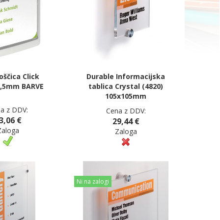
oščica Click
Durable Informacijska
8,5mm BARVE
tablica Crystal (4820)
105x105mm
a z DDV:
Cena z DDV:
3,06 €
29,44 €
Zaloga
Zaloga
Ni na zalogi