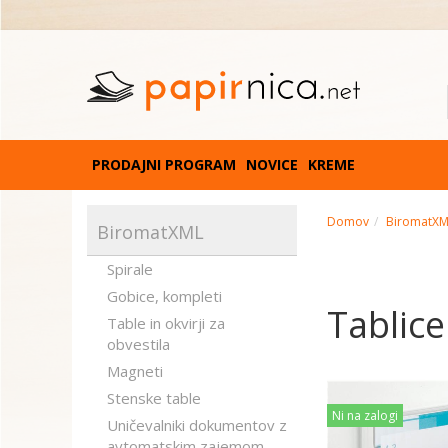
PRODAJNI PROGRAM
NOVICE
KREME
Domov
BiromatX
BiromatXML
Spirale
Gobice, kompleti
Tablice
Table in okvirji za
obvestila
Magneti
Stenske table
Ni na zalogi
Uničevalniki dokumentov z
avtomatskim zajemom