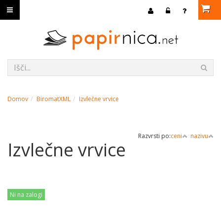
Domov
BiromatXML
Izvlečne vrvice
Razvrsti po:
ceni
nazivu
Izvlečne vrvice
Ni na zalogi