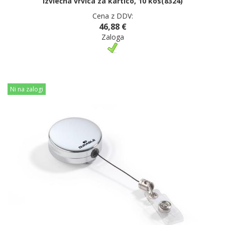
Izvlečna vrvica za kartico, 10 kos(8324)
Cena z DDV:
46,88 €
Zaloga
Ni na zalogi