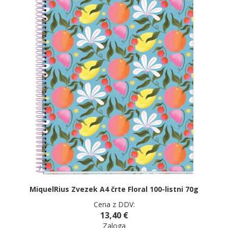
MiquelRius Zvezek A4 črte Floral 100-listni 70g
Cena z DDV:
13,40 €
Zaloga