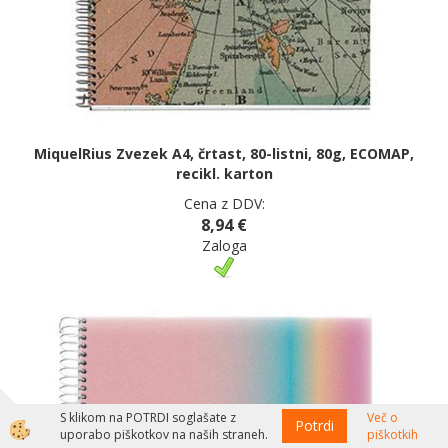
MiquelRius Zvezek A4, črtast, 80-listni, 80g, ECOMAP,
recikl. karton
Cena z DDV:
8,94 €
Zaloga
S klikom na POTRDI soglašate z
Več o
Potrdi
uporabo piškotkov na naših straneh.
piškotkih