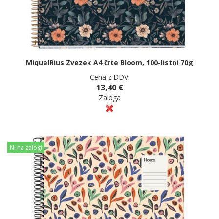
MiquelRius Zvezek A4 črte Bloom, 100-listni 70g
Cena z DDV:
13,40 €
Zaloga
Ni na zalogi