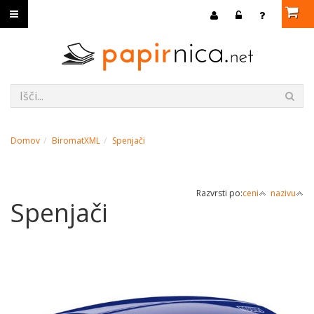
Domov
BiromatXML
Spenjači
Razvrsti po:
ceni
nazivu
Spenjači