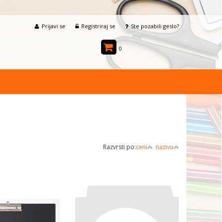
Prijavi se
Registriraj se
Ste pozabili geslo?
0
Razvrsti po:
ceni
nazivu