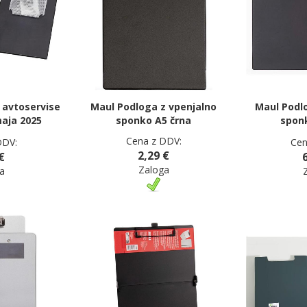
 avtoservise
Maul Podloga z vpenjalno
Maul Podl
maja 2025
sponko A5 črna
spon
Cena z DDV:
DDV:
Cen
2,29 €
€
Zaloga
a