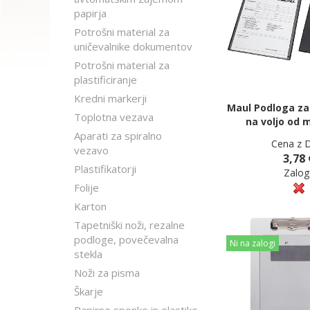
papirja
Potrošni material za
uničevalnike dokumentov
Potrošni material za
plastificiranje
Kredni markerji
Maul Podloga za
Toplotna vezava
na voljo od 
Aparati za spiralno
Cena z 
vezavo
3,78 
Plastifikatorji
Zalog
Folije
Karton
Tapetniški noži, rezalne
podloge, povečevalna
Ni na zalogi
stekla
Noži za pisma
Škarje