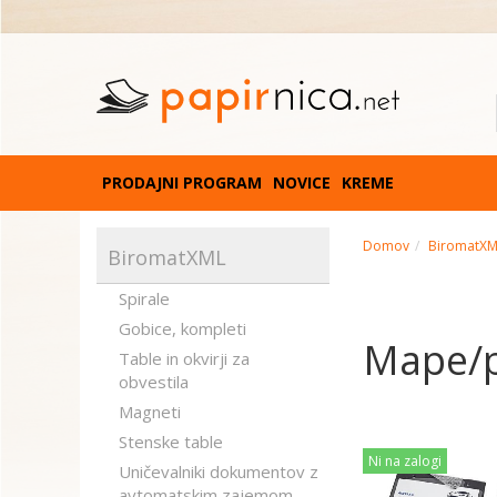
PRODAJNI PROGRAM
NOVICE
KREME
Domov
BiromatX
BiromatXML
Spirale
Gobice, kompleti
Mape/p
Table in okvirji za
obvestila
Magneti
Stenske table
Ni na zalogi
Uničevalniki dokumentov z
avtomatskim zajemom