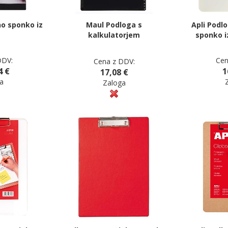
o sponko iz
Maul Podloga s
Apli Podl
kalkulatorjem
sponko i
DDV:
Cen
Cena z DDV:
4 €
1
17,08 €
a
Zaloga