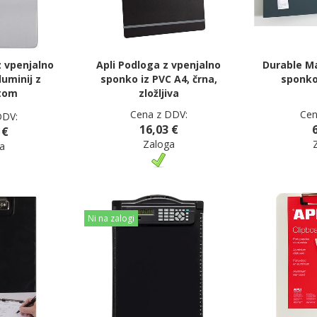
 vpenjalno
Apli Podloga z vpenjalno
Durable M
uminij z
sponko iz PVC A4, črna,
sponko
tom
zložljiva
Cena z DDV:
Cen
DDV:
16,03 €
 €
Zaloga
a
Ni na zalogi