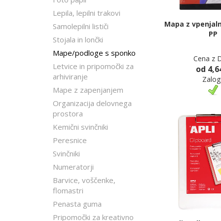
Lepila, lepilni trakovi
Mapa z vpenjaln
Samolepilni lističi
PP
Stojala in lončki
Mape/podloge s sponko
Cena z 
Letvice in pripomočki za
od 4,6
arhiviranje
Zalog
Mape z zapenjanjem
Organizacija delovnega
prostora
Kemični svinčniki
Peresnice
Svinčniki
Numeratorji
Barvice, voščenke,
flomastri
Penasta guma
Pripomočki za kreativno