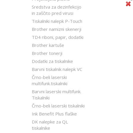
Sredstva za dezinfekcijo
in zaščito pred virusi
Tiskalniki nalepk P-Touch
Brother namizni skenerji
TD4 riboni, papir, dodatki
Brother kartuše
Brother tonerji
Dodatki za tiskalnike
Barvni tiskalnik nalepk VC
Črno-beli laserski
multifunk.tiskalniki
Barvni laserski multifunk.
Tiskalniki
Črno-beli laserski tiskalniki
Ink Benefit Plus flaške
DK nalepke za QL
tiskalnike