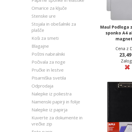
Papirne sponke in elastike
Omarice za ključe
Stenske ure
Stojala in obešalniki za
Maul Podloga z
plašče
sponko A4 al
Koši za smeti
magne
Blagajne
Cena z 
Poštni nabiralniki
23,49
Zalog
Počivala za noge
Pručke in lestve
Pisarniška svetila
Odprodaja
Nalepke iz poliestra
Namenski papirji in folije
Nalepke iz papirja
Kuverte za dokumente in
vrečke zip
Foto papir