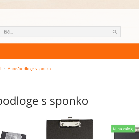
ML
Mape/podloge s sponko
odloge s sponko
Ni na zalogi