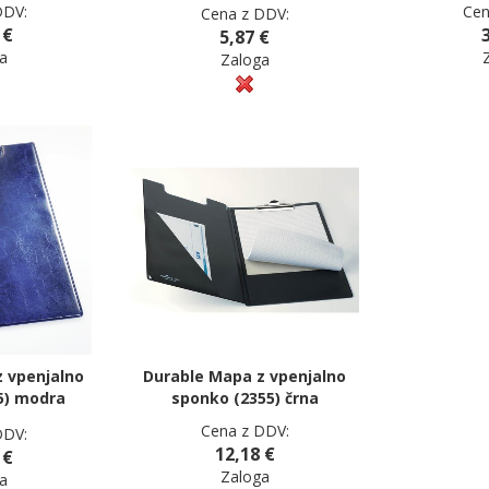
DDV:
Cen
Cena z DDV:
 €
5,87 €
a
Zaloga
 vpenjalno
Durable Mapa z vpenjalno
5) modra
sponko (2355) črna
Cena z DDV:
DDV:
12,18 €
 €
Zaloga
a