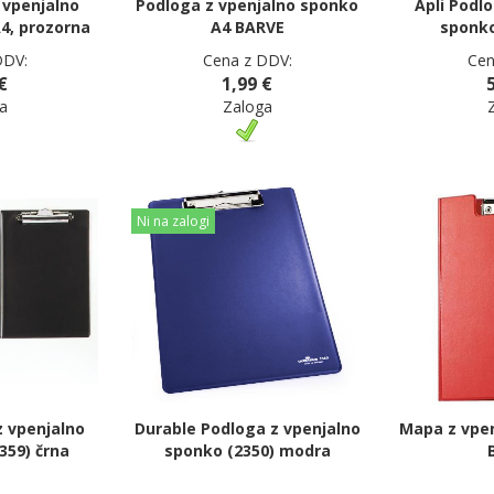
 vpenjalno
Podloga z vpenjalno sponko
Apli Podl
4, prozorna
A4 BARVE
sponko
DDV:
Cena z DDV:
Cen
€
1,99 €
a
Zaloga
Ni na zalogi
 vpenjalno
Durable Podloga z vpenjalno
Mapa z vpe
359) črna
sponko (2350) modra