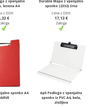
oga z vpenjalno
Durable Mapa z vpenjalno
, lesena A4
sponko (2332) črna
a z DDV:
Cena z DDV:
5,32 €
17,13 €
Zaloga
Zaloga
njalno sponko A4
Apli Podloga z vpenjalno
BARVE
sponko iz PVC A4, bela,
zložljiva