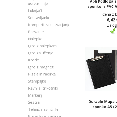
Apli Podloga z
ustvarjanje
sponko iz PVC A
Luknjači
Cena z 
Sestavljanke
6,42 
Kompleti za ustvarjanje
Zalog
Barvanje
Nalepke
Igre z nalepkami
Igre za učenje
Krede
Igre z magneti
Pisala in radirke
Štampiljke
Ravnila, trikotniki
Markerji
Durable Mapa z
Šestila
sponko A5 (2
Tehnični svinčniki
Korekture, radirke