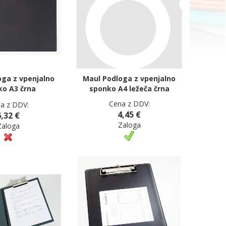
oga z vpenjalno
Maul Podloga z vpenjalno
ko A3 črna
sponko A4 ležeča črna
Cena z DDV:
a z DDV:
4,45 €
6,32 €
Zaloga
Zaloga