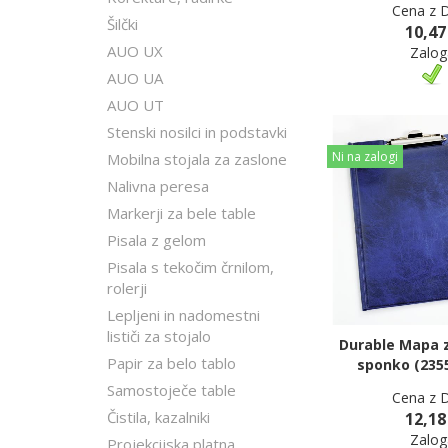
Cena z 
Šilčki
10,47
AUO UX
Zalog
AUO UA
AUO UT
Stenski nosilci in podstavki
Ni na zalogi
Mobilna stojala za zaslone
Nalivna peresa
Markerji za bele table
Pisala z gelom
Pisala s tekočim črnilom,
rolerji
Lepljeni in nadomestni
lističi za stojalo
Durable Mapa z
Papir za belo tablo
sponko (235
Samostoječe table
Cena z 
Čistila, kazalniki
12,18
Zalog
Projekcijska platna