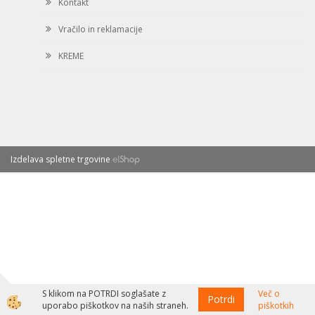
Kontakt
Vračilo in reklamacije
KREME
Izdelava spletne trgovine
S klikom na POTRDI soglašate z
Več o
Potrdi
uporabo piškotkov na naših straneh.
piškotkih