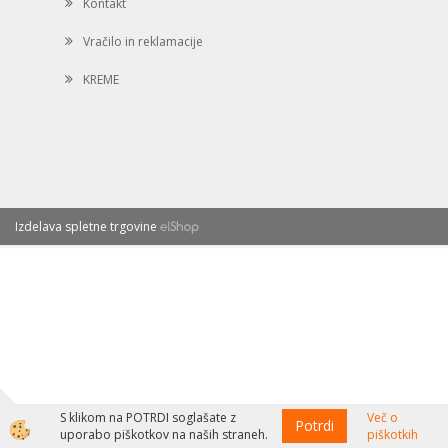
Kontakt
Vračilo in reklamacije
KREME
Izdelava spletne trgovine
S klikom na POTRDI soglašate z
Več o
Potrdi
uporabo piškotkov na naših straneh.
piškotkih