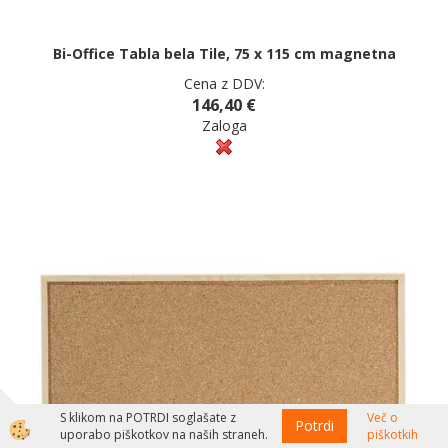
Bi-Office Tabla bela Tile, 75 x 115 cm magnetna
Cena z DDV:
146,40 €
Zaloga
S klikom na POTRDI soglašate z
Več o
Potrdi
uporabo piškotkov na naših straneh.
piškotkih