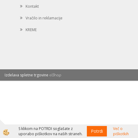
Kontakt
Vračilo in reklamacije
KREME
Izdelava spletne trgovine
S klikom na POTRDI soglašate z
Več o
Potrdi
uporabo piškotkov na naših straneh.
piškotkih