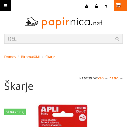
Domov
BiromatXML
Škarje
Razvrsti po:
ceni
nazivu
Škarje
Ni na zalogi