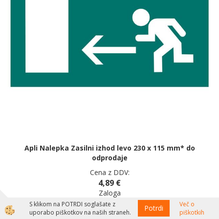
Apli Nalepka Zasilni izhod levo 230 x 115 mm* do
odprodaje
Cena z DDV:
4,89 €
Zaloga
S klikom na POTRDI soglašate z
Več o
Potrdi
uporabo piškotkov na naših straneh.
piškotkih