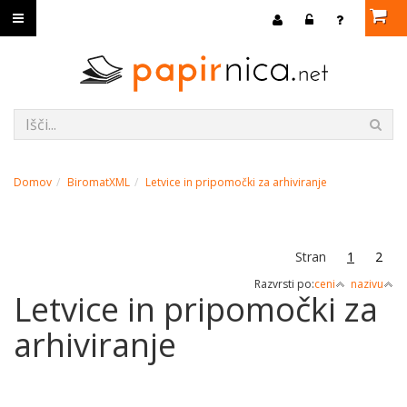
Domov
BiromatXML
Letvice in pripomočki za arhiviranje
Stran
1
2
Razvrsti po:
ceni
nazivu
Letvice in pripomočki za
arhiviranje