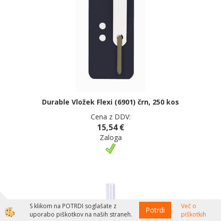
Durable Vložek Flexi (6901) črn, 250 kos
Cena z DDV:
15,54 €
Zaloga
S klikom na POTRDI soglašate z
Več o
Potrdi
uporabo piškotkov na naših straneh.
piškotkih