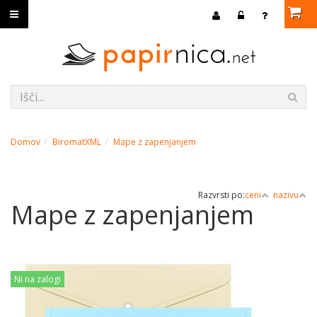
Domov
BiromatXML
Mape z zapenjanjem
Razvrsti po:
ceni
nazivu
Mape z zapenjanjem
Ni na zalogi