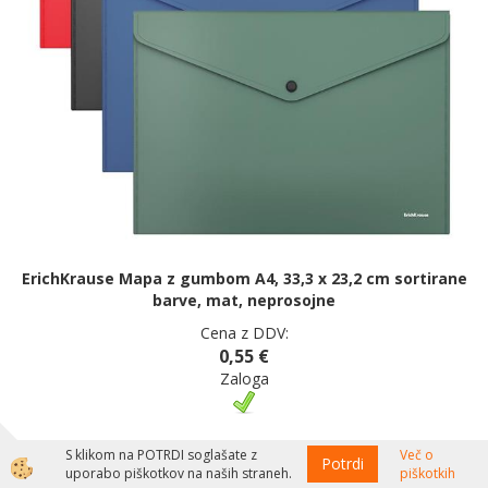
ErichKrause Mapa z gumbom A4, 33,3 x 23,2 cm sortirane
barve, mat, neprosojne
Cena z DDV:
0,55 €
Zaloga
S klikom na POTRDI soglašate z
Več o
Potrdi
uporabo piškotkov na naših straneh.
piškotkih