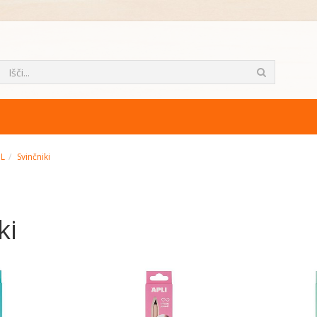
ML
Svinčniki
ki