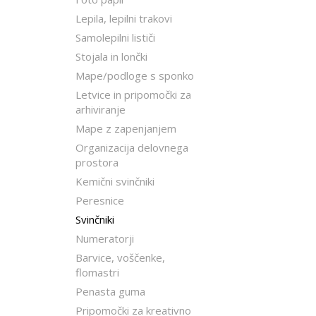
Lepila, lepilni trakovi
Samolepilni lističi
Stojala in lončki
Mape/podloge s sponko
Letvice in pripomočki za
arhiviranje
Mape z zapenjanjem
Organizacija delovnega
prostora
Kemični svinčniki
Peresnice
Svinčniki
Numeratorji
Barvice, voščenke,
flomastri
Penasta guma
Pripomočki za kreativno