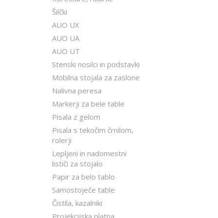
Šilčki
AUO UX
AUO UA
AUO UT
Stenski nosilci in podstavki
Mobilna stojala za zaslone
Nalivna peresa
Markerji za bele table
Pisala z gelom
Pisala s tekočim črnilom,
rolerji
Lepljeni in nadomestni
lističi za stojalo
Papir za belo tablo
Samostoječe table
Čistila, kazalniki
Projekcijska platna