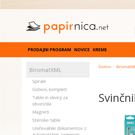
PRODAJNI PROGRAM
NOVICE
KREME
Domov
BiromatX
BiromatXML
Spirale
Gobice, kompleti
Svinčni
Table in okvirji za
obvestila
Magneti
Stenske table
Uničevalniki dokumentov z
avtomatskim zajemom