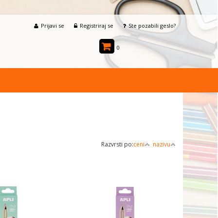
Prijavi se
Registriraj se
Ste pozabili geslo?
0
Razvrsti po:
ceni
nazivu