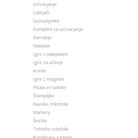
ustvarjanje
Luknjači
Sestavljanke
Kompleti za ustvarjanje
Barvanje
Nalepke
Igre z nalepkami
Igre za učenje
Krede
Igre z magneti
Pisala in radirke
Štampiljke
Ravnila, trikotniki
Markerji
Šestila
Tehnični svinčniki
Korekture, radirke