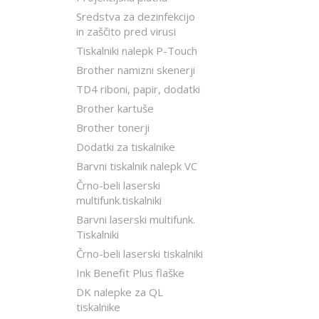
Sredstva za dezinfekcijo
in zaščito pred virusi
Tiskalniki nalepk P-Touch
Brother namizni skenerji
TD4 riboni, papir, dodatki
Brother kartuše
Brother tonerji
Dodatki za tiskalnike
Barvni tiskalnik nalepk VC
Črno-beli laserski
multifunk.tiskalniki
Barvni laserski multifunk.
Tiskalniki
Črno-beli laserski tiskalniki
Ink Benefit Plus flaške
DK nalepke za QL
tiskalnike