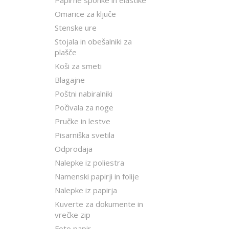
Papirne sponke in elastike
Omarice za ključe
Stenske ure
Stojala in obešalniki za
plašče
Koši za smeti
Blagajne
Poštni nabiralniki
Počivala za noge
Pručke in lestve
Pisarniška svetila
Odprodaja
Nalepke iz poliestra
Namenski papirji in folije
Nalepke iz papirja
Kuverte za dokumente in
vrečke zip
Foto papir