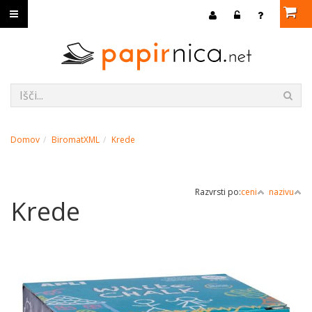
Domov
BiromatXML
Krede
Razvrsti po:
ceni
nazivu
Krede