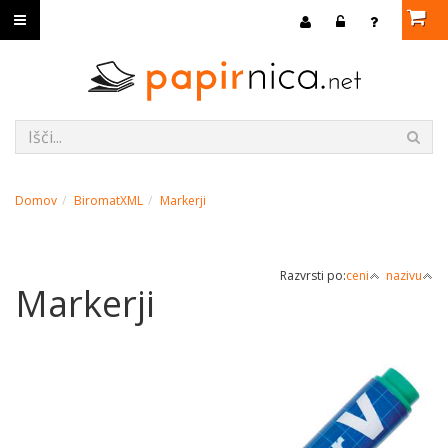
Domov
BiromatXML
Markerji
Razvrsti po:
ceni
nazivu
Markerji