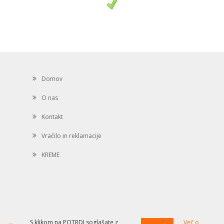
Domov
O nas
Kontakt
Vračilo in reklamacije
KREME
S klikom na POTRDI soglašate z
Več o