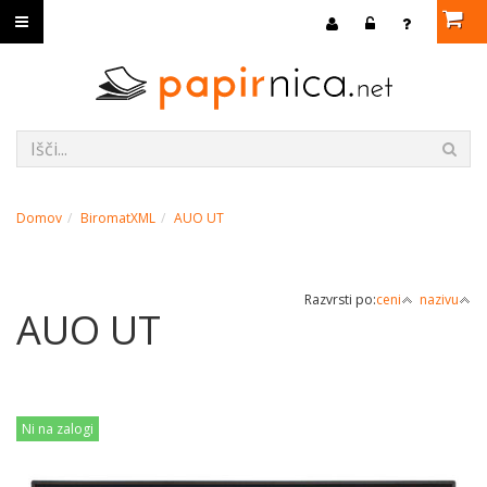
Domov
BiromatXML
AUO UT
Razvrsti po:
ceni
nazivu
AUO UT
Ni na zalogi