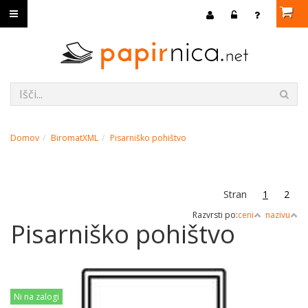
Domov
BiromatXML
Pisarniško pohištvo
Stran
1
2
Razvrsti po:
ceni
nazivu
Pisarniško pohištvo
Ni na zalogi