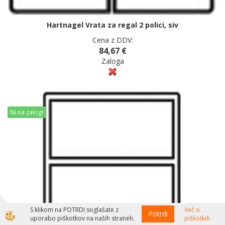
Hartnagel Vrata za regal 2 polici, siv
Cena z DDV:
84,67 €
Zaloga
Ni na zalogi
S klikom na POTRDI soglašate z
Več o
Potrdi
uporabo piškotkov na naših straneh.
piškotkih