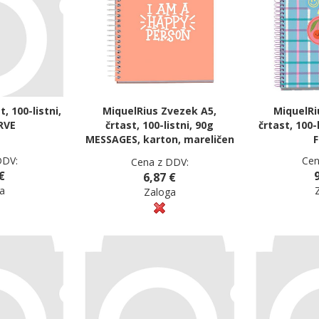
, 100-listni,
MiquelRius Zvezek A5,
MiquelRi
RVE
črtast, 100-listni, 90g
črtast, 100-
MESSAGES, karton, mareličen
F
DDV:
Cen
Cena z DDV:
€
6,87 €
a
Zaloga