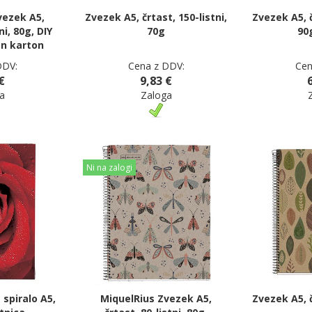
vezek A5,
Zvezek A5, črtast, 150-listni,
Zvezek A5, č
ni, 80g, DIY
70g
90
an karton
DDV:
Cena z DDV:
Cen
€
9,83 €
a
Zaloga
Ni na zalogi
 spiralo A5,
MiquelRius Zvezek A5,
Zvezek A5, č