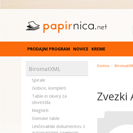
PRODAJNI PROGRAM
NOVICE
KREME
Domov
BiromatX
BiromatXML
Spirale
Gobice, kompleti
Zvezki 
Table in okvirji za
obvestila
Magneti
Stenske table
Uničevalniki dokumentov z
avtomatskim zajemom