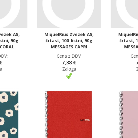
vezek A5,
MiquelRius Zvezek A5,
MiquelRi
istni, 90g
črtast, 100-listni, 90g
črtast, 1
 CORAL
MESSAGES CAPRI
MESSA
DDV:
Cena z DDV:
Cen
€
7,38 €
a
Zaloga