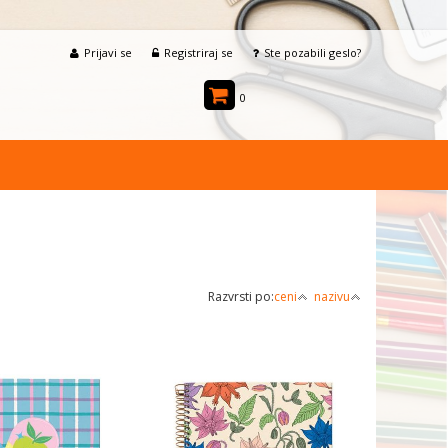
Prijavi se
Registriraj se
Ste pozabili geslo?
0
Razvrsti po:
ceni
nazivu