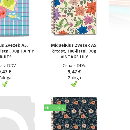
us Zvezek A5,
MiquelRius Zvezek A5,
listni, 70g HAPPY
črtast, 100-listni, 70g
RUITS
VINTAGE LILY
a z DDV:
Cena z DDV:
9,47 €
9,47 €
Zaloga
Zaloga
Ni na zalogi