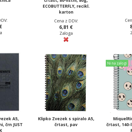
rtnica
črtast, 80-listni, 80g,
ECOBUTTERFLY, recikl.
karton
DDV:
Cen
Cena z DDV:
€
6,81 €
a
Zaloga
Ni na zalogi
vezek A5,
Klipko Zvezek s spiralo A5,
MiquelRi
ni, črn JUST
črtast, pav
črtast, 140-
K