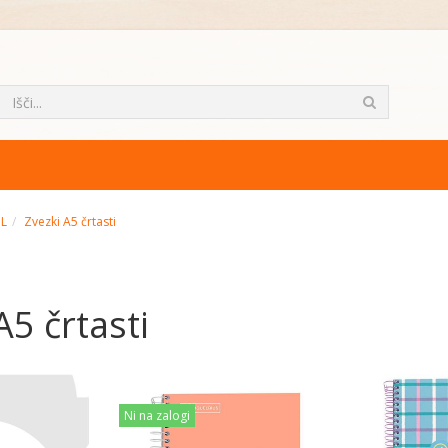
ML
Zvezki A5 črtasti
A5 črtasti
Ni na zalogi