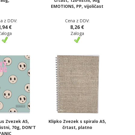
80g,
črtast, 120-listni, 90g
EMOTIONS, PP, vijoličast
a z DDV:
Cena z DDV:
8,94 €
8,26 €
Zaloga
Zaloga
us Zvezek A5,
Klipko Zvezek s spiralo A5,
listni, 70g, DON'T
črtast, platno
PANIC