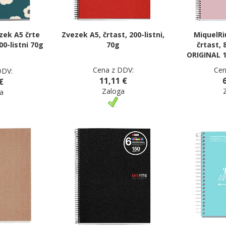
zek A5 črte
Zvezek A5, črtast, 200-listni,
MiquelRi
00-listni 70g
70g
črtast, 8
ORIGINAL 1
Cena z DDV:
Cen
DDV:
11,11 €
€
Zaloga
a