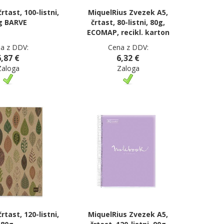
rtast, 100-listni,
MiquelRius Zvezek A5,
g BARVE
črtast, 80-listni, 80g,
ECOMAP, recikl. karton
a z DDV:
Cena z DDV:
6,87 €
6,32 €
Zaloga
Zaloga
rtast, 120-listni,
MiquelRius Zvezek A5,