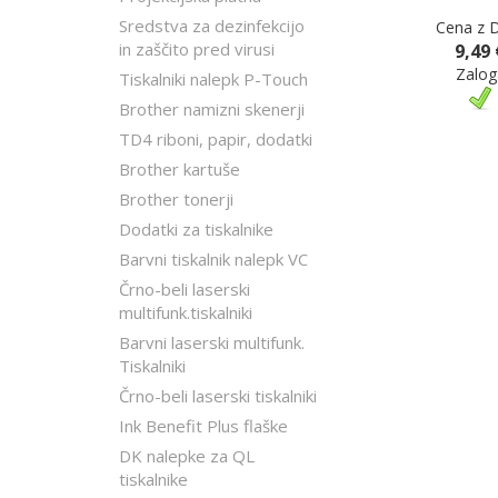
Sredstva za dezinfekcijo
Cena z 
in zaščito pred virusi
9,49 
Zalog
Tiskalniki nalepk P-Touch
Brother namizni skenerji
TD4 riboni, papir, dodatki
Brother kartuše
Brother tonerji
Dodatki za tiskalnike
Barvni tiskalnik nalepk VC
Črno-beli laserski
multifunk.tiskalniki
Barvni laserski multifunk.
Tiskalniki
Črno-beli laserski tiskalniki
Ink Benefit Plus flaške
DK nalepke za QL
tiskalnike