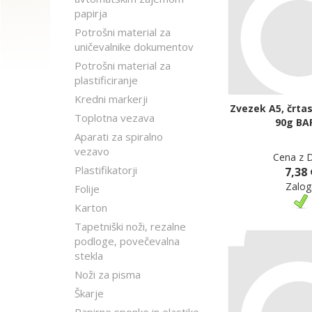
papirja
Potrošni material za
uničevalnike dokumentov
Potrošni material za
plastificiranje
Kredni markerji
Zvezek A5, črtast
Toplotna vezava
90g BA
Aparati za spiralno
vezavo
Cena z 
Plastifikatorji
7,38 
Zalog
Folije
Karton
Tapetniški noži, rezalne
podloge, povečevalna
stekla
Noži za pisma
Škarje