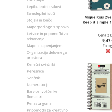
Lepila, lepilni trakovi
Samolepilni lističi
MiquelRius Zve
Stojala in lončki
Keep it Simple 1
Mape/podloge s sponko
Letvice in pripomočki za
Cena z 
arhiviranje
9,47 
Mape z zapenjanjem
Zalog
Organizacija delovnega
prostora
Kemični svinčniki
Peresnice
Svinčniki
Numeratorji
Barvice, voščenke,
flomastri
Penasta guma
Pripomočki za kreativno