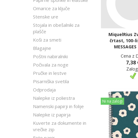
Papirne sponke in elastike
Omarice za ključe
Stenske ure
Stojala in obešalniki za
plašče
MiquelRius Z
Koši za smeti
črtast, 100-l
MESSAGES
Blagajne
Cena z 
Poštni nabiralniki
7,38 
Počivala za noge
Zalog
Pručke in lestve
Pisarniška svetila
Odprodaja
Nalepke iz poliestra
Ni na zalogi
Namenski papirji in folije
Nalepke iz papirja
Kuverte za dokumente in
vrečke zip
Foto papir