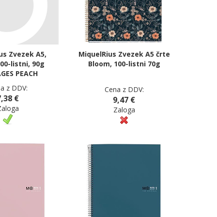
us Zvezek A5,
MiquelRius Zvezek A5 črte
00-listni, 90g
Bloom, 100-listni 70g
GES PEACH
a z DDV:
Cena z DDV:
7,38 €
9,47 €
Zaloga
Zaloga