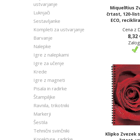
ustvarjanje
MiquelRius Z
Luknjači
črtast, 120-list
ECO, reciklir
Sestavljanke
Kompleti za ustvarjanje
Cena z 
8,32 
Barvanje
Zalog
Nalepke
Igre z nalepkami
Igre za učenje
Krede
Igre z magneti
Pisala in radirke
Štampiljke
Ravnila, trikotniki
Markerji
Šestila
Tehnični svinčniki
Klipko Zvezek s
Korekture, radirke