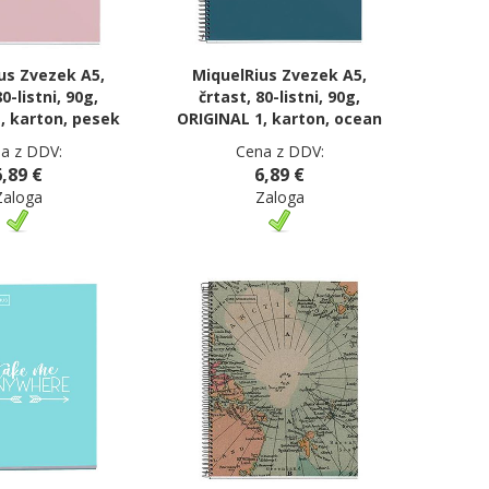
us Zvezek A5,
MiquelRius Zvezek A5,
0-listni, 90g,
črtast, 80-listni, 90g,
, karton, pesek
ORIGINAL 1, karton, ocean
a z DDV:
Cena z DDV:
6,89 €
6,89 €
Zaloga
Zaloga