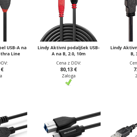
bel USB-A na
Lindy Aktivni podaljšek USB-
Lindy Aktiv
nthra Line
A na B, 2.0, 10m
B, 
DDV:
Cena z DDV:
Cen
 €
80,13 €
7
a
Zaloga