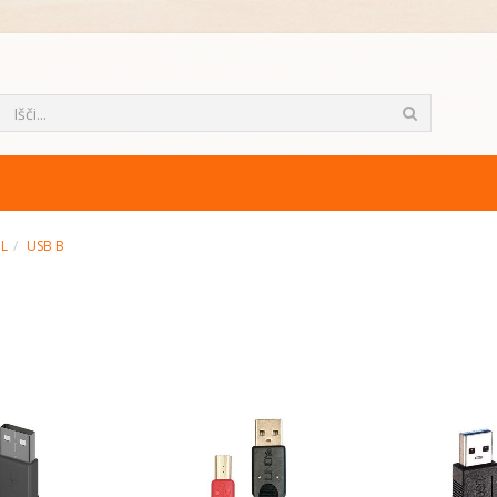
ML
USB B