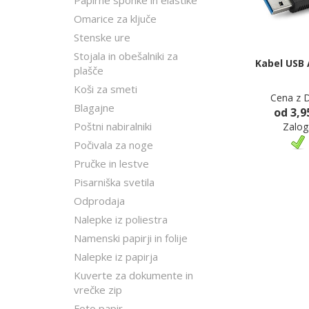
Papirne sponke in elastike
Omarice za ključe
Stenske ure
Stojala in obešalniki za
Kabel USB 
plašče
Koši za smeti
Cena z 
Blagajne
od 3,9
Poštni nabiralniki
Zalog
Počivala za noge
Pručke in lestve
Pisarniška svetila
Odprodaja
Nalepke iz poliestra
Namenski papirji in folije
Nalepke iz papirja
Kuverte za dokumente in
vrečke zip
Foto papir