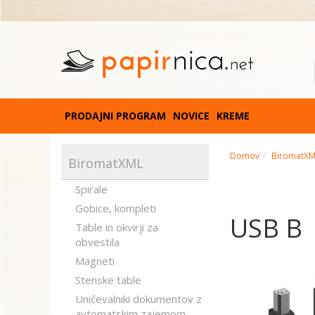
PRODAJNI PROGRAM
NOVICE
KREME
Domov
BiromatX
BiromatXML
Spirale
Gobice, kompleti
USB B
Table in okvirji za
obvestila
Magneti
Stenske table
Uničevalniki dokumentov z
avtomatskim zajemom