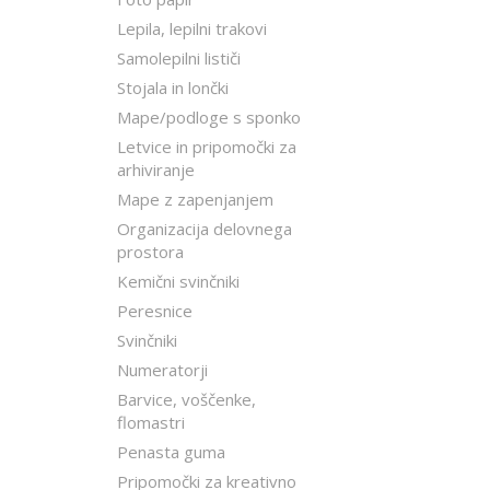
Lepila, lepilni trakovi
Samolepilni lističi
Stojala in lončki
Mape/podloge s sponko
Letvice in pripomočki za
arhiviranje
Mape z zapenjanjem
Organizacija delovnega
prostora
Kemični svinčniki
Peresnice
Svinčniki
Numeratorji
Barvice, voščenke,
flomastri
Penasta guma
Pripomočki za kreativno