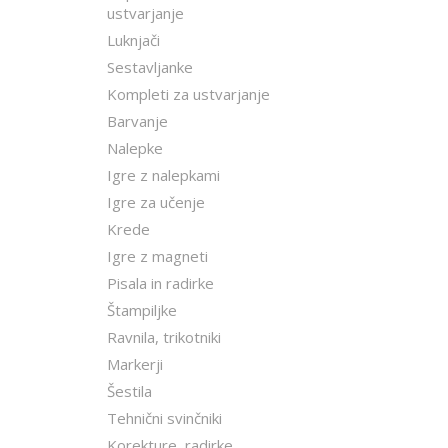
ustvarjanje
Luknjači
Sestavljanke
Kompleti za ustvarjanje
Barvanje
Nalepke
Igre z nalepkami
Igre za učenje
Krede
Igre z magneti
Pisala in radirke
Štampiljke
Ravnila, trikotniki
Markerji
Šestila
Tehnični svinčniki
Korekture, radirke