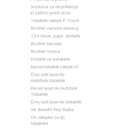
Sredstva za dezinfekcijo
in zaščito pred virusi
Tiskalniki nalepk P-Touch
Brother namizni skenerji
TD4 riboni, papir, dodatki
Brother kartuše
Brother tonerji
Dodatki za tiskalnike
Barvni tiskalnik nalepk VC
Črno-beli laserski
multifunk.tiskalniki
Barvni laserski multifunk.
Tiskalniki
Črno-beli laserski tiskalniki
Ink Benefit Plus flaške
DK nalepke za QL
tiskalnike