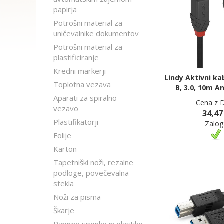
papirja
Potrošni material za
uničevalnike dokumentov
Potrošni material za
plastificiranje
Kredni markerji
Lindy Aktivni ka
Toplotna vezava
B, 3.0, 10m A
Aparati za spiralno
Cena z 
vezavo
34,47
Plastifikatorji
Zalog
Folije
Karton
Tapetniški noži, rezalne
podloge, povečevalna
stekla
Noži za pisma
Škarje