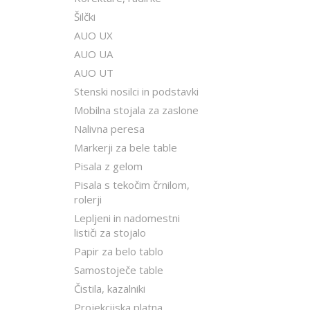
Šilčki
AUO UX
AUO UA
AUO UT
Stenski nosilci in podstavki
Mobilna stojala za zaslone
Nalivna peresa
Markerji za bele table
Pisala z gelom
Pisala s tekočim črnilom,
rolerji
Lepljeni in nadomestni
lističi za stojalo
Papir za belo tablo
Samostoječe table
Čistila, kazalniki
Projekcijska platna