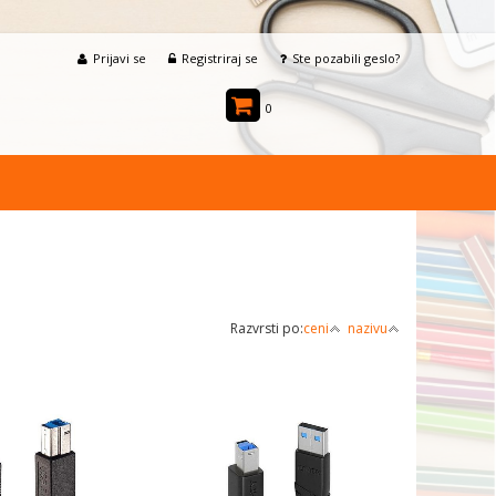
Prijavi se
Registriraj se
Ste pozabili geslo?
0
Razvrsti po:
ceni
nazivu