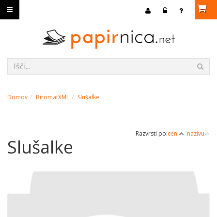
Domov
BiromatXML
Slušalke
Razvrsti po:
ceni
nazivu
Slušalke