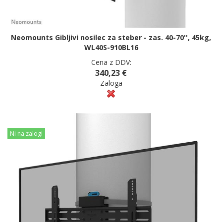
Neomounts Gibljivi nosilec za steber - zas. 40-70'', 45kg,
WL40S-910BL16
Cena z DDV:
340,23 €
Zaloga
Ni na zalogi