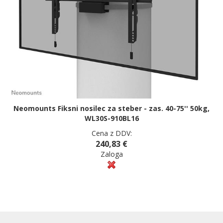
Neomounts Fiksni nosilec za steber - zas. 40-75'' 50kg,
WL30S-910BL16
Cena z DDV:
240,83 €
Zaloga