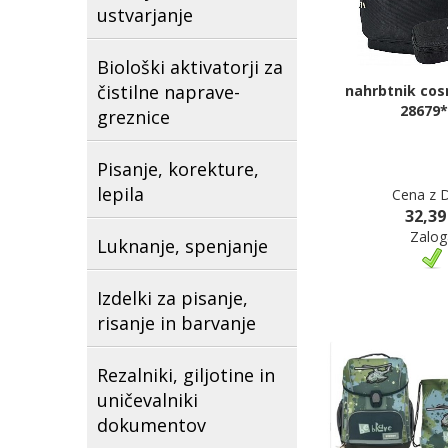
ustvarjanje
Biološki aktivatorji za
čistilne naprave-
nahrbtnik cos
28679*
greznice
Pisanje, korekture,
lepila
Cena z 
32,39
Zalog
Luknanje, spenjanje
Izdelki za pisanje,
risanje in barvanje
Rezalniki, giljotine in
uničevalniki
dokumentov