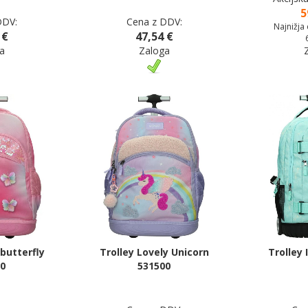
5
DDV:
Cena z DDV:
Najnižja
 €
47,54 €
a
Zaloga
 butterfly
Trolley Lovely Unicorn
Trolley
0
531500