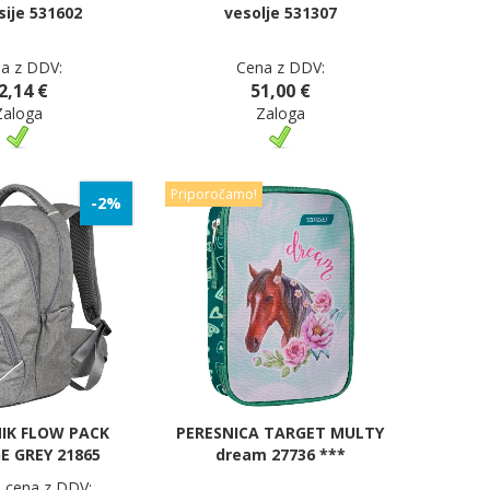
sije 531602
vesolje 531307
a z DDV:
Cena z DDV:
2,14 €
51,00 €
Zaloga
Zaloga
Priporočamo!
-2%
IK FLOW PACK
PERESNICA TARGET MULTY
 GREY 21865
dream 27736 ***
a cena z DDV: