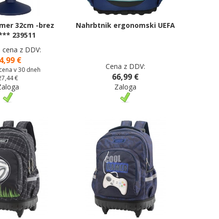
emer 32cm -brez
Nahrbtnik ergonomski UEFA
*** 239511
a cena z DDV:
4,99 €
Cena z DDV:
 cena v 30 dneh
66,99 €
27,44 €
Zaloga
Zaloga