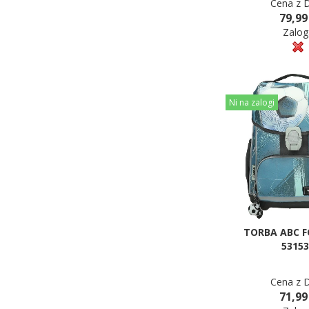
Cena z 
79,99
Zalog
Ni na zalogi
TORBA ABC 
53153
Cena z 
71,99