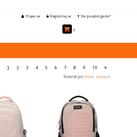
Prijavi se
Registriraj se
Ste pozabili geslo?
0
1
2
3
4
5
6
7
8
9
10
Razvrsti po:
ceni
nazivu