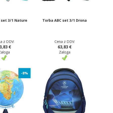
 set 3/1 Nature
Torba ABC set 3/1 Drona
a z DDV:
Cena z DDV:
3,83 €
63,83 €
Zaloga
Zaloga
-8%