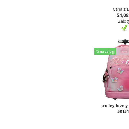
Cena z 
54,08
Zalog
Ni na zalogi
trolley lovely
53151