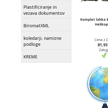
Plastificiranje in
vezava dokumentov
Komplet lahka š
Helikop
BiromatXML
koledarji, namizne
Cena z 
podloge
81,93
Zalog
KREME