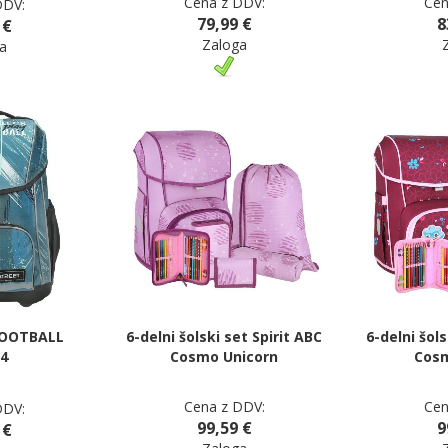
Cena z DDV:
Cen
DDV:
79,99 €
8
 €
Zaloga
a
FOOTBALL
6-delni šolski set Spirit ABC
6-delni šols
4
Cosmo Unicorn
Cosm
Cena z DDV:
Cen
DDV:
99,59 €
9
 €