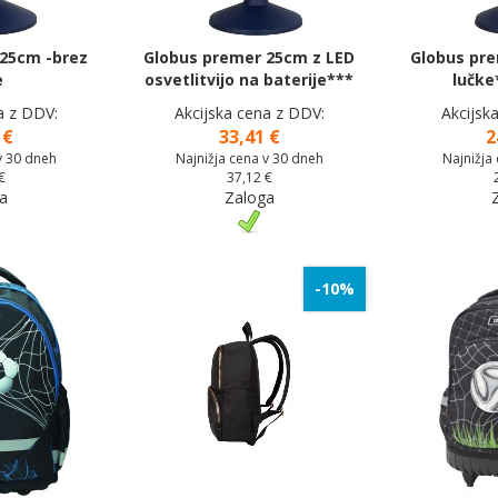
25cm -brez
Globus premer 25cm z LED
Globus pr
e
osvetlitvijo na baterije***
lučke
a z DDV:
Akcijska cena z DDV:
Akcijsk
 €
33,41 €
2
v 30 dneh
Najnižja cena v 30 dneh
Najnižja
€
37,12 €
a
Zaloga
-10%