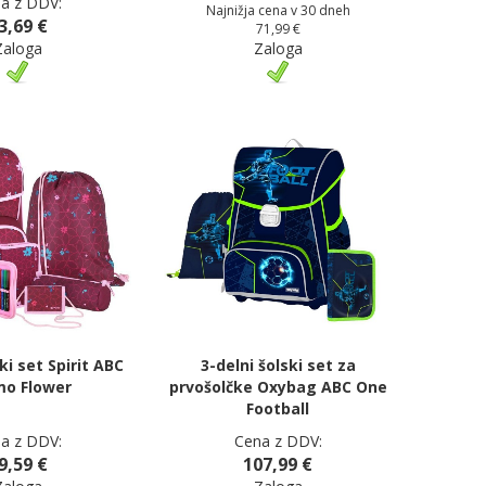
a z DDV:
Najnižja cena v 30 dneh
3,69 €
71,99 €
Zaloga
Zaloga
ki set Spirit ABC
3-delni šolski set za
o Flower
prvošolčke Oxybag ABC One
Football
a z DDV:
Cena z DDV:
9,59 €
107,99 €