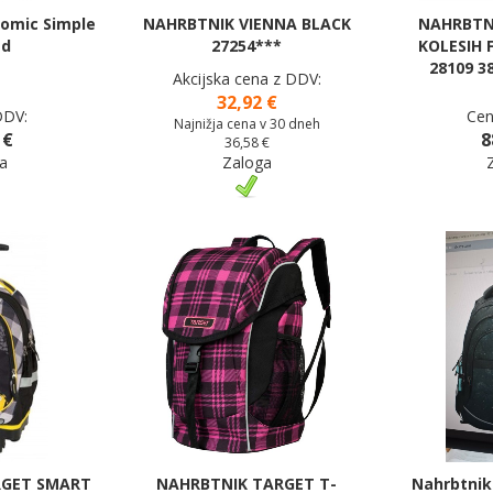
omic Simple
NAHRBTNIK VIENNA BLACK
NAHRBTN
ed
27254***
KOLESIH 
28109 3
Akcijska cena z DDV:
32,92 €
DDV:
Cen
Najnižja cena v 30 dneh
 €
8
36,58 €
a
Zaloga
RGET SMART
NAHRBTNIK TARGET T-
Nahrbtnik