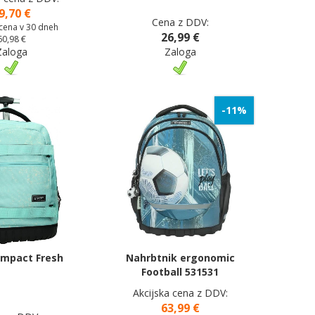
9,70 €
Cena z DDV:
 cena v 30 dneh
26,99 €
60,98 €
Zaloga
Zaloga
-11%
 Impact Fresh
Nahrbtnik ergonomic
Football 531531
Akcijska cena z DDV:
63,99 €