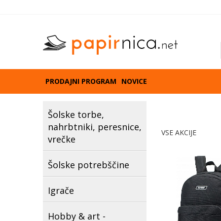
PRODAJNI PROGRAM
NOVICE
Šolske torbe,
nahrbtniki, peresnice,
VSE AKCIJE
vrečke
Šolske potrebščine
Igrače
Hobby & art -