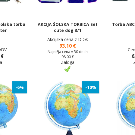
olska torba
AKCIJA ŠOLSKA TORBICA Set
Torba ABC
ter
cute dog 3/1
Akcijska cena z DDV:
93,10 €
DDV:
Cen
Najnižja cena v 30 dneh
 €
6
98,00 €
a
Zaloga
-6%
-10%