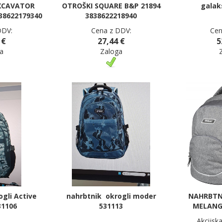
EXCAVATOR
OTROŠKI SQUARE B&P 21894
galak
38622179340
3838622218940
DDV:
Cena z DDV:
Cen
 €
27,44 €
5
a
Zaloga
gli Active
nahrbtnik okrogli moder
NAHRBTN
31106
531113
MELANGE
Akcijsk