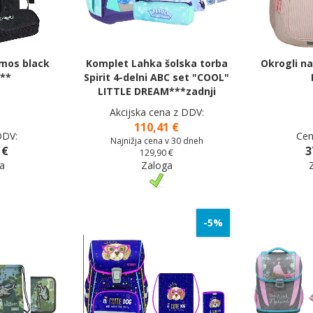
mos black
Komplet Lahka šolska torba
Okrogli na
**
Spirit 4-delni ABC set "COOL"
LITTLE DREAM***zadnji
Akcijska cena z DDV:
110,41 €
DDV:
Cen
Najnižja cena v 30 dneh
 €
3
129,90 €
a
Zaloga
-5%