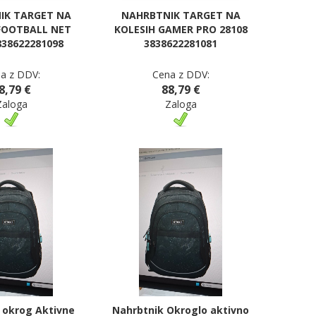
IK TARGET NA
NAHRBTNIK TARGET NA
FOOTBALL NET
KOLESIH GAMER PRO 28108
838622281098
3838622281081
a z DDV:
Cena z DDV:
8,79 €
88,79 €
Zaloga
Zaloga
 okrog Aktivne
Nahrbtnik Okroglo aktivno