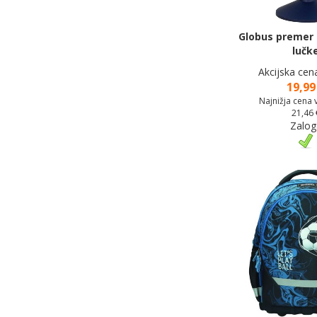
Globus premer 
lučk
Akcijska cen
19,99
Najnižja cena 
21,46 
Zalog