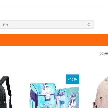
Stran
-15%